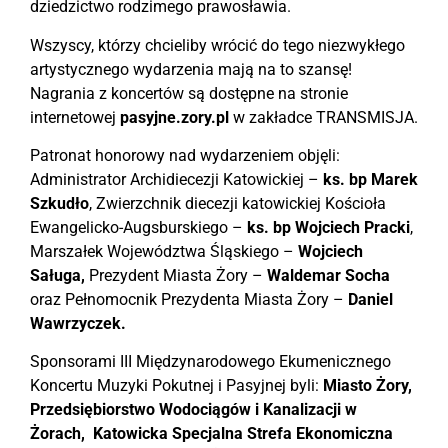
dziedzictwo rodzimego prawosławia.
Wszyscy, którzy chcieliby wrócić do tego niezwykłego
artystycznego wydarzenia mają na to szansę!
Nagrania z koncertów są dostępne na stronie
internetowej
pasyjne.zory.pl
w zakładce TRANSMISJA.
Patronat honorowy nad wydarzeniem objęli:
Administrator Archidiecezji Katowickiej –
ks. bp Marek
Szkudło
, Zwierzchnik diecezji katowickiej Kościoła
Ewangelicko-Augsburskiego –
ks. bp Wojciech Pracki
,
Marszałek Województwa Śląskiego –
Wojciech
Saługa,
Prezydent Miasta Żory –
Waldemar Socha
oraz Pełnomocnik Prezydenta Miasta Żory –
Daniel
Wawrzyczek.
Sponsorami III Międzynarodowego Ekumenicznego
Koncertu Muzyki Pokutnej i Pasyjnej byli:
Miasto Żory,
Przedsiębiorstwo Wodociągów i Kanalizacji w
Żorach, Katowicka Specjalna Strefa Ekonomiczna