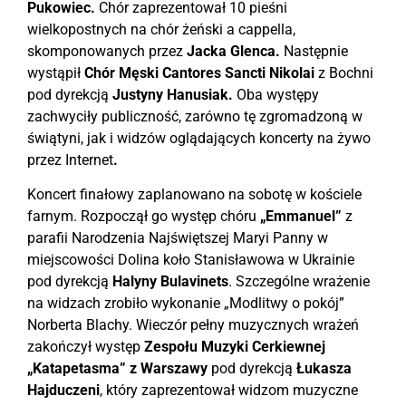
Pukowiec.
Chór zaprezentował 10 pieśni
wielkopostnych na chór żeński a cappella,
skomponowanych przez
Jacka Glenca.
Następnie
wystąpił
Chór Męski Cantores Sancti Nikolai
z Bochni
pod dyrekcją
Justyny Hanusiak.
Oba występy
zachwyciły publiczność, zarówno tę zgromadzoną w
świątyni, jak i widzów oglądających koncerty na żywo
przez Internet
.
Koncert finałowy zaplanowano na sobotę w kościele
farnym. Rozpoczął go występ chóru
„Emmanuel”
z
parafii Narodzenia Najświętszej Maryi Panny w
miejscowości Dolina koło Stanisławowa w Ukrainie
pod dyrekcją
Halyny Bulavinets
. Szczególne wrażenie
na widzach zrobiło wykonanie „Modlitwy o pokój”
Norberta Blachy. Wieczór pełny muzycznych wrażeń
zakończył występ
Zespołu Muzyki Cerkiewnej
„Katapetasma” z Warszawy
pod dyrekcją
Łukasza
Hajduczeni
, który zaprezentował widzom muzyczne