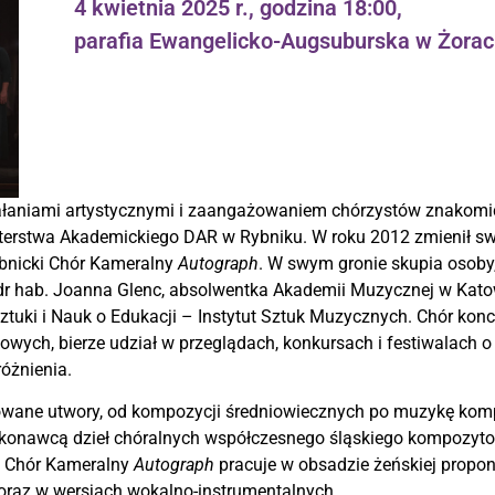
4 kwietnia 2025 r., godzina 18:00,
parafia Ewangelicko-Augsuburska w Żorach
łaniami artystycznymi i zaangażowaniem chórzystów znakomici
terstwa Akademickiego DAR w Rybniku. W roku 2012 zmienił swą
ybnicki Chór Kameralny
Autograph
. W swym gronie skupia osoby
r hab. Joanna Glenc, absolwentka Akademii Muzycznej w Katow
uki i Nauk o Edukacji – Instytut Sztuk Muzycznych. Chór koncer
ych, bierze udział w przeglądach, konkursach i festiwalach o r
óżnienia.
icowane utwory, od kompozycji średniowiecznych po muzykę kom
wykonawcą dzieł chóralnych współczesnego śląskiego kompozyto
i Chór Kameralny
Autograph
pracuje w obsadzie żeńskiej propo
 oraz w wersjach wokalno-instrumentalnych.