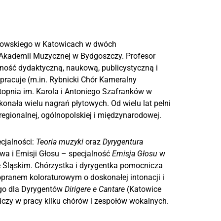
anowskiego w Katowicach w dwóch
Akademii Muzycznej w Bydgoszczy. Profesor
lność dydaktyczną, naukową, publicystyczną i
łpracuje (m.in. Rybnicki Chór Kameralny
stopnia im. Karola i Antoniego Szafranków w
nała wielu nagrań płytowych. Od wielu lat pełni
regionalnej, ogólnopolskiej i międzynarodowej.
cjalności:
Teoria muzyki
oraz
Dyrygentura
wa i Emisji Głosu – specjalność
Emisja Głosu
w
e Śląskim. Chórzystka i dyrygentka pomocnicza
pranem koloraturowym o doskonałej intonacji i
ego dla Dyrygentów
Dirigere e Cantare
(Katowice
czy w pracy kilku chórów i zespołów wokalnych.