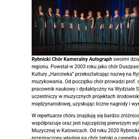
Rybnicki Chór Kameralny
Autograph
swoimi dzia
regionu. Powstał w 2003 roku jako chór Duszpas
Kultury „Harcówka” przekształcając nazwę na R
muzykowania. Od początku chór prowadzi prof. d
pracownik naukowy i dydaktyczny na Wydziale Szt
uczestniczy w muzycznych projektach środowiskow
międzynarodowej, uzyskując liczne nagrody i wyr
W repertuarze chóru znajdują się bardzo zróżn
współpracuje oraz jest najczęściej pierwszym 
Muzycznej w Katowicach. Od roku 2020 Rybnick
przeznaczony właśnie na chór żeński a cappella