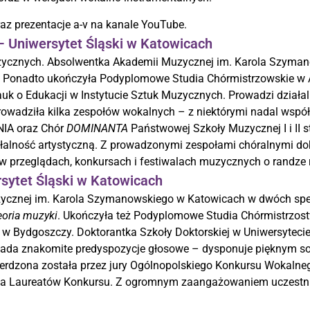
z prezentacje a-v na kanale YouTube.
 – Uniwersytet Śląski w Katowicach
zycznych. Absolwentka Akademii Muzycznej im. Karola Szym
. Ponadto ukończyła Podyplomowe Studia Chórmistrzowskie w 
auk o Edukacji w Instytucie Sztuk Muzycznych. Prowadzi działa
 prowadziła kilka zespołów wokalnych – z niektórymi nadal wspó
NIA oraz Chór
DOMINANTA
Państwowej Szkoły Muzycznej I i II 
łalność artystyczną. Z prowadzonymi zespołami chóralnymi doko
j w przeglądach, konkursach i festiwalach muzycznych o randze 
rsytet Śląski w Katowicach
ycznej im. Karola Szymanowskiego w Katowicach w dwóch spe
eoria muzyki
. Ukończyła też Podyplomowe Studia Chórmistrzost
w Bydgoszczy. Doktorantka Szkoły Doktorskiej w Uniwersyteci
iada znakomite predyspozycje głosowe – dysponuje pięknym so
ierdzona została przez jury Ogólnopolskiego Konkursu Wokaln
rona Laureatów Konkursu. Z ogromnym zaangażowaniem uczestni