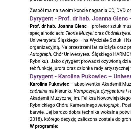
Zespół ma na swoim koncie nagrania CD, DVD ora
Dyrygent - Prof. dr hab. Joanna Glenc
Prof. dr hab. Joanna Glenc –
profesor sztuk mu
specjalnościach:
Teoria Muzyki
oraz
Chóralistyka
Uniwersytetu Śląskiego – na Wydziale Sztuki i N
organizacyjną. Na przestrzeni lat założyła oraz
Autograph,
Chór Uniwersytetu Śląskiego HARMO
Rybniku). Jako dyrygent prowadzi ożywioną dzia
też funkcję jurora oraz członka rady artystyczne
Dyrygent - Karolina Pukowiec – Uniwe
Karolina Pukowiec –
absolwentka Akademii Muz
chóralna
na kierunku
Kompozycja, dyrygentura i t
Akademii Muzycznej im. Feliksa Nowowiejskiego 
Rybnickiego Chóru Kameralnego
Autograph
. Pos
barwie. Jej bardzo dobra technika wokalna potw
2018), którego decyzją zaliczona została do g
W programie: