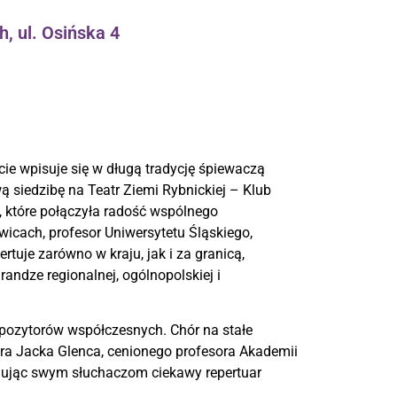
, ul. Osińska 4
e wpisuje się w długą tradycję śpiewaczą
 siedzibę na Teatr Ziemi Rybnickiej – Klub
, które połączyła radość wspólnego
icach, profesor Uniwersytetu Śląskiego,
tuje zarówno w kraju, jak i za granicą,
andze regionalnej, ogólnopolskiej i
pozytorów współczesnych. Chór na stałe
ra Jacka Glenca, cenionego profesora Akademii
nując swym słuchaczom ciekawy repertuar